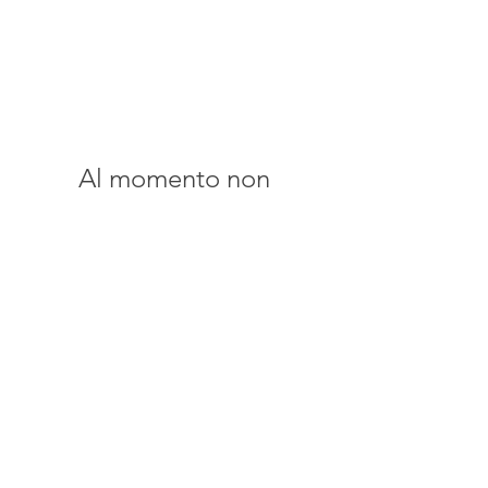
Al momento non
abbiamo
prodotti da mostrare
qui.
LOGIC Srl
Via Pigafetta, 1-34147-Trieste
Tel. +39 040 3407340
C.F & P.IVA 00977960327
sales@logic-medical.com