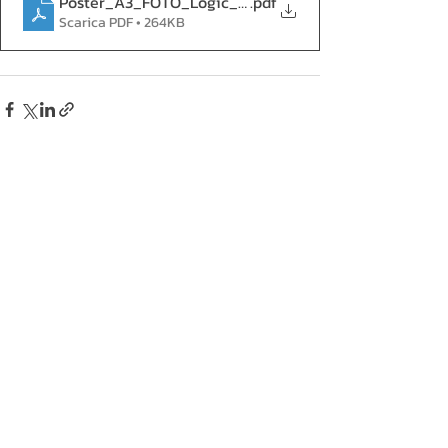
Poster_A3_FOTO_Logic_Nuage
.pdf
Scarica PDF • 264KB